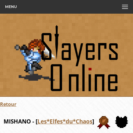
MENU
Retour
MISHANO - [
Les*Elfes*du*Chaos
]