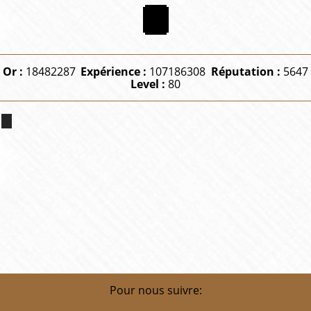
Or :
18482287
Expérience :
107186308
Réputation :
5647
Level :
80
Pour nous suivre: