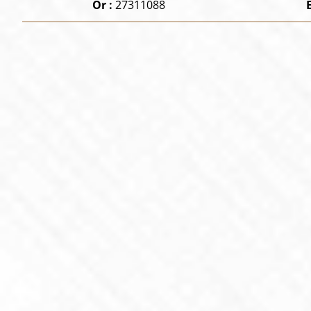
Or :
27311088