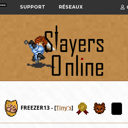
SUPPORT
RÉSEAUX
FREEZER13 - [
Tiny's
]