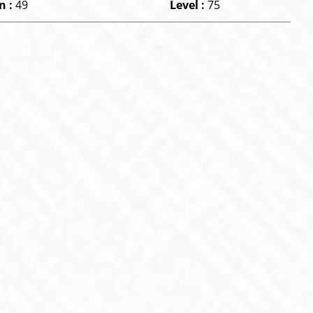
n :
49
Level :
75