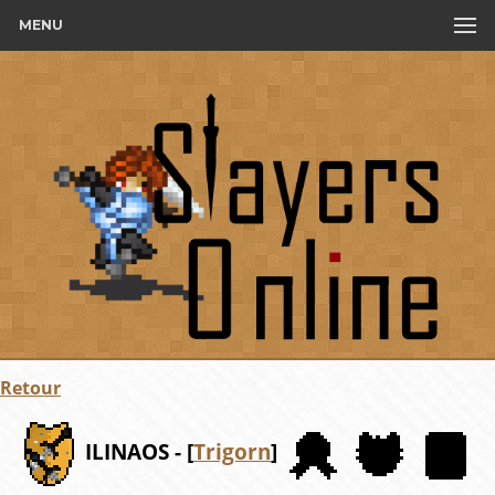
MENU
Retour
ILINAOS - [
Trigorn
]