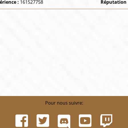
érience :
161527758
Réputation 
Pour nous suivre: