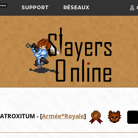
SUPPORT
RÉSEAUX
ATROXITUM - [
Armée*Royale
]