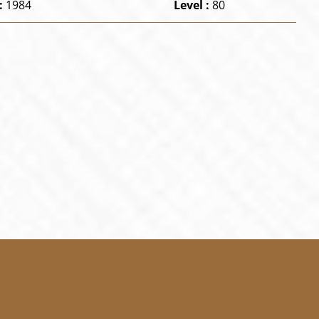
:
1984
Level :
80