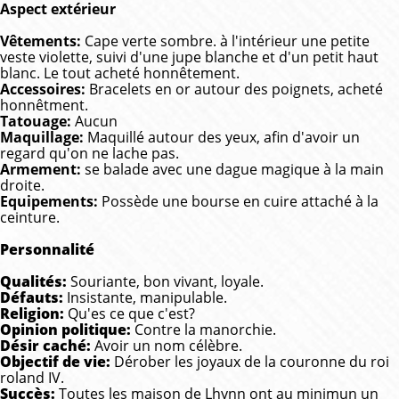
Aspect extérieur
Vêtements:
Cape verte sombre. à l'intérieur une petite
veste violette, suivi d'une jupe blanche et d'un petit haut
blanc.
Le tout acheté honnêtement.
Accessoires:
Bracelets en or autour des poignets, acheté
honnêtment.
Tatouage:
Aucun
Maquillage:
Maquillé autour des yeux, afin d'avoir un
regard qu'on ne lache pas.
Armement:
se balade avec une dague magique à la main
droite.
Equipements:
Possède une bourse en cuire attaché à la
ceinture.
Personnalité
Qualités:
Souriante, bon vivant, loyale.
Défauts:
Insistante, manipulable.
Religion:
Qu'es ce que c'est?
Opinion politique:
Contre la manorchie.
Désir caché:
Avoir un nom célèbre.
Objectif de vie:
Dérober les joyaux de la couronne du roi
roland IV.
Succès:
Toutes les maison de Lhynn ont au minimun un