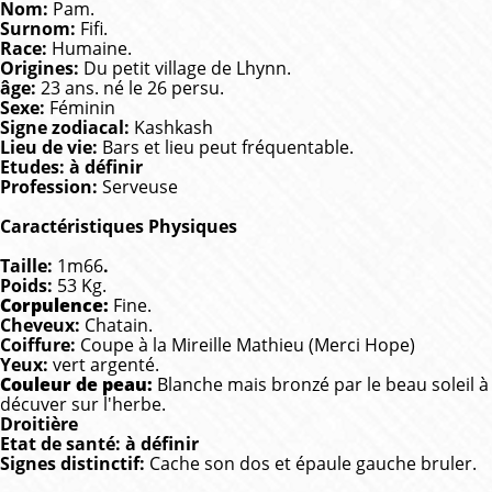
Nom:
Pam.
Surnom:
Fifi.
Race:
Humaine.
Origines:
Du petit village de Lhynn.
âge:
23 ans. né le 26 persu.
Sexe:
Féminin
Signe zodiacal:
Kashkash
Lieu de vie:
Bars et lieu peut fréquentable.
Etudes: à définir
Profession:
Serveuse
Caractéristiques Physiques
Taille:
1m66
.
Poids:
53 Kg.
Corpulence:
Fine.
Cheveux:
Chatain.
Coiffure:
Coupe à la Mireille Mathieu (Merci Hope)
Yeux:
vert argenté.
Couleur de peau:
Blanche mais bronzé par le beau soleil à
décuver sur l'herbe.
Droitière
Etat de santé: à définir
Signes distinctif:
Cache son dos et épaule gauche bruler.