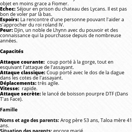
objet en moins grace a Fiomer.
Echec:
Séjour en prison du chateau des Lycans. Il est pas
bon de voler par là bas.
Espoirs:
La rencontre d'une personne pouvant l'aider a
s'approcher du roi roland IV.
Peur:
Djin, un noble de Lhynn avec du pouvoir et des
connaissance qui la pourchasse depuis de nombreuse
années.
Capacités
Attaque courante:
coup porté à la gorge, tout en
esquivant l'attaque de l'assayant.
Attaque classique:
Coup porté avec le dos de la dague
dans les cotes de l'assayant.
Déplacements:
très agile.
Vitesse:
rapide.
Attaque secrète:
le lancé de boisson pourpre DTF (Dans
T'as Face).
Famille
Noms et age des parents:
Arog père 53 ans, Taloa mère 41
ans.
Situation des parents:
encore marié.