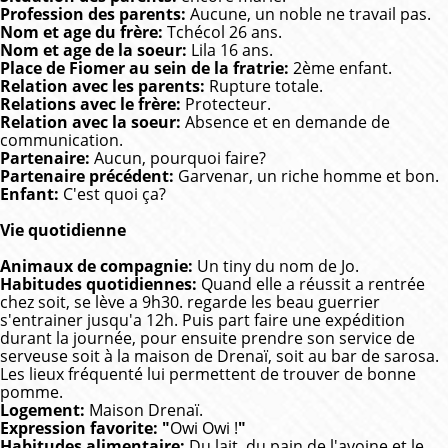
Profession des parents:
Aucune, un noble ne travail pas.
Nom et age du frère:
Tchécol 26 ans.
Nom et age de la soeur:
Lila 16 ans.
Place de Fiomer au sein de la fratrie:
2ème enfant.
Relation avec les parents:
Rupture totale.
Relations avec le frère:
Protecteur.
Relation avec la soeur:
Absence et en demande de
communication.
Partenaire:
Aucun, pourquoi faire?
Partenaire précédent:
Garvenar, un riche homme et bon.
Enfant:
C'est quoi ça?
Vie quotidienne
Animaux de compagnie:
Un tiny du nom de Jo.
Habitudes quotidiennes:
Quand elle a réussit a rentrée
chez soit, se lève a 9h30. regarde les beau guerrier
s'entrainer jusqu'a 12h. Puis part faire une expédition
durant la journée, pour ensuite prendre son service de
serveuse soit à la maison de Drenaï, soit au bar de sarosa.
Les lieux fréquenté lui permettent de trouver de bonne
pomme.
Logement:
Maison Drenaï.
Expression favorite: "
Owi Owi !
"
Habitudes alimentaire:
Du lait, du pain de l'avoine et le