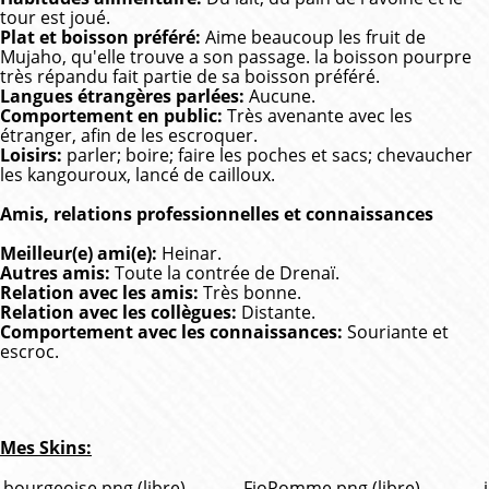
tour est joué.
Plat et boisson préféré:
Aime beaucoup les fruit de
Mujaho, qu'elle trouve a son passage. la boisson pourpre
très répandu fait partie de sa boisson préféré.
Langues étrangères parlées:
Aucune.
Comportement en public:
Très avenante avec les
étranger, afin de les escroquer.
Loisirs:
parler; boire; faire les poches et sacs; chevaucher
les kangouroux, lancé de cailloux.
Amis, relations professionnelles et connaissances
Meilleur(e) ami(e):
Heinar.
Autres amis:
Toute la contrée de Drenaï.
Relation avec les amis:
Très bonne.
Relation avec les collègues:
Distante.
Comportement avec les connaissances:
Souriante et
escroc.
Mes Skins:
bourgeoise.png (libre)
FioPomme.png (libre)