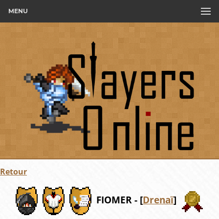
MENU
Retour
FIOMER - [
Drenaï
]