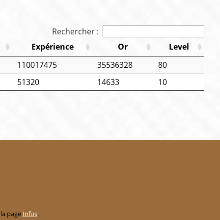
Rechercher :
Expérience
Or
Level
110017475
35536328
80
51320
14633
10
 la page
Infos
.