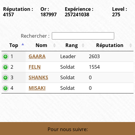
Réputation :
Or :
Expérience :
Level :
4157
187997
257241038
275
Rechercher :
Top
Nom
Rang
Réputation
1
GAARA
Leader
2603
2
FELN
Soldat
1554
3
SHANKS
Soldat
0
4
MISAKI
Soldat
0
Pour nous suivre: