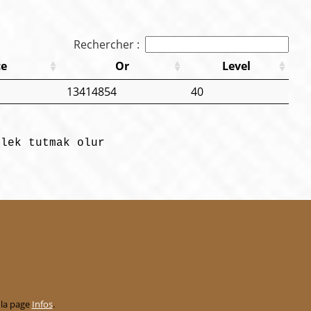
Rechercher :
ce
Or
Level
13414854
40
ilek tutmak olur
 la page
Infos
.