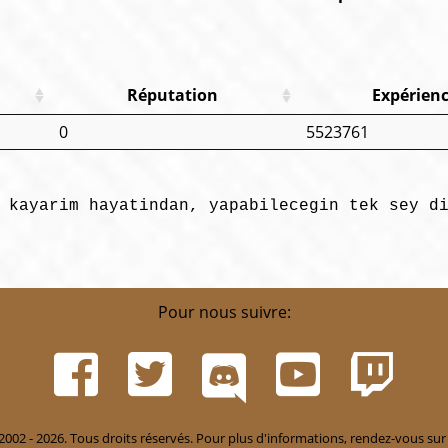
Réputation
Expérien
0
5523761
 kayarim hayatindan, yapabilecegin tek sey d
Pour nous suivre:
002 - 2026. Tous droits réservés. Pour plus d'informations, rendez-vous sur