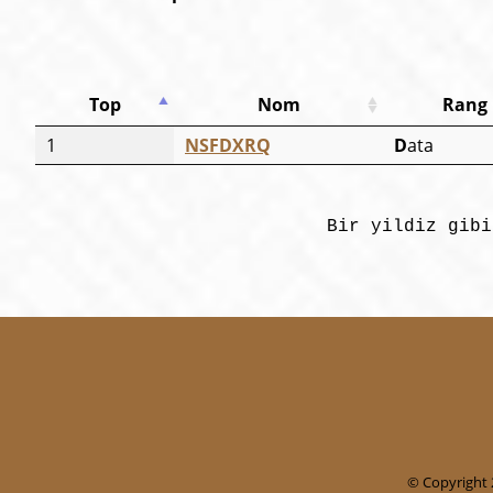
Top
Nom
Rang
1
NSFDXRQ
D
ata
Bir yildiz gibi
© Copyright 2