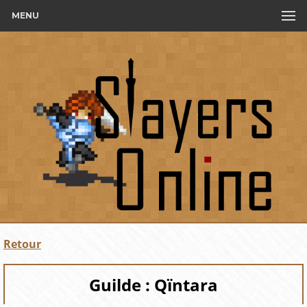
MENU
Retour
Guilde : Qïntara