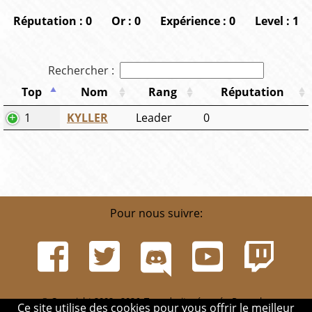
Réputation : 0
Or : 0
Expérience : 0
Level : 1
Rechercher :
Top
Nom
Rang
Réputation
1
KYLLER
Leader
0
Pour nous suivre:
© Copyright 2002 - 2026. Tous droits réservés. Pour plus
Ce site utilise des cookies pour vous offrir le meilleur