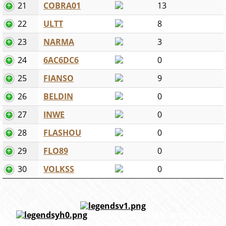
21
COBRA01
13
22
ULTT
8
23
NARMA
3
24
6AC6DC6
0
25
FIANSO
9
26
BELDIN
0
27
INWE
0
28
FLASHOU
0
29
FLO89
0
30
VOLKSS
0
Création de la guilde le 20/05/06 par
REDCEL, MORCAR, SYDRATH, BOG115 et SPYKID.