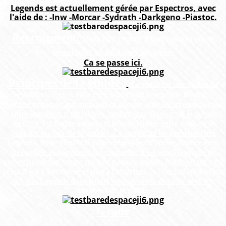
Legends est actuellement gérée par Espectros, avec
l'aide de : -Inw -Morcar -Sydrath -Darkgeno -Piastoc.
Recrutement:
Pour être recruté il faut postuler sur le
forum selon les modalités suivantes:
Ca se passe ici.
Principes de la guilde :
-Legends est une guilde de
réputeurs, certes, mais c'est avant tout une guilde d'
amis
. -
Aucune arnaque, aucun boulz ni aucune attitude irrespectueuse
entre membres n'est tolérée, sauf envers Morcar , il le mérite
bien =') -La bonne entente et la convivialité entre amis est le
principe majeur de la guilde. -La simplicité est présente chez
Legends. Pour preuve la page de guilde est certes austère mais
très simple et purement fonctionnelle. Il est en effet inutile de
passer beaucoup temps sur une page de guilde. L'important c'est
ce qu'il y a à l'intérieur et non à l'extérieur. ;) - Sachez qu'il existe
un join Legends dans lequel vous pourrez discuter avec les
membres de la guilde.
Grade