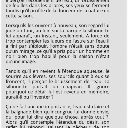
Il perçoit l’écoulement de l’eau, un bruissement
de feuilles dans les arbres, ses yeux se ferment
tandis qu’il profite de la douceur de la nature en
cette saison.
Lorsqu’ils les ouvrent à nouveau, son regard lui
joue un tour, au loin sur la barque la silhouette
lui apparaît, un instant, seulement. A force de
trop contempler les lueurs de l’astre sur l’eau il
a fini par s’éblouir, l’ombre n’était sans doute
qu’un mirage, ce qu’il a pris pour un homme en
noir bien trop habillé pour la saison n’était
qu’une image.
Tandis qu’il en revient à l’étendue aqueuse, le
sourire aux lèvres, ses sourcils quant à eux se
froncent, il perçoit le bruissement de l’eau. La
silhouette portait un chapeau. Il ignore
pourquoi ce détail lui est revenu en mémoire,
aurait-il pu l’inventer ?
Ça ne fait aucune importance, l’eau est claire et
la baignade bien qu’incongrue lui donne envie,
qui pour lui dire quelque chose, après tout ?
Alors qu’il contemple l’étendue du désir, son
reflet lui répond, saluant le pêcheur de son