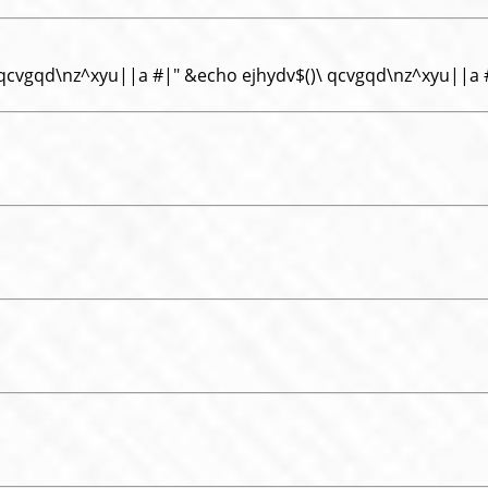
 qcvgqd\nz^xyu||a #|" &echo ejhydv$()\ qcvgqd\nz^xyu||a 