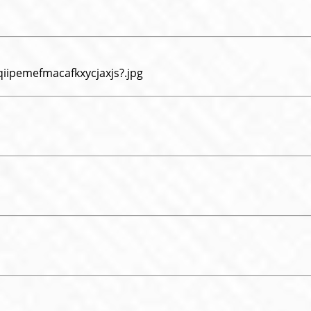
iipemefmacafkxycjaxjs?.jpg