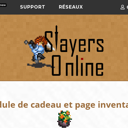
SUPPORT
RÉSEAUX
ule de cadeau et page inventa