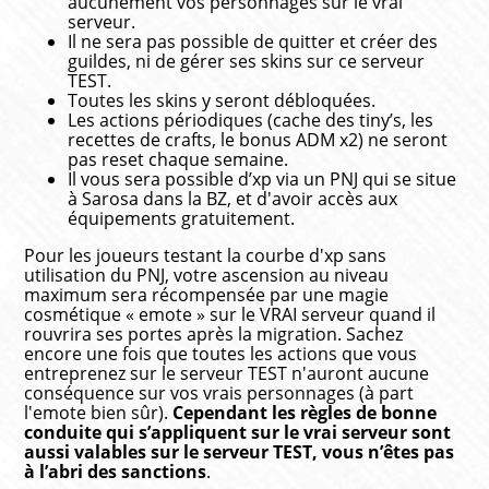
aucunement vos personnages sur le vrai
serveur.
Il ne sera pas possible de quitter et créer des
guildes, ni de gérer ses skins sur ce serveur
TEST.
Toutes les skins y seront débloquées.
Les actions périodiques (cache des tiny’s, les
recettes de crafts, le bonus ADM x2) ne seront
pas reset chaque semaine.
Il vous sera possible d’xp via un PNJ qui se situe
à Sarosa dans la BZ, et d'avoir accès aux
équipements gratuitement.
Pour les joueurs testant la courbe d'xp sans
utilisation du PNJ, votre ascension au niveau
maximum sera récompensée par une magie
cosmétique « emote » sur le VRAI serveur quand il
rouvrira ses portes après la migration. Sachez
encore une fois que toutes les actions que vous
entreprenez sur le serveur TEST n'auront aucune
conséquence sur vos vrais personnages (à part
l'emote bien sûr).
Cependant les règles de bonne
conduite qui s’appliquent sur le vrai serveur sont
aussi valables sur le serveur TEST, vous n’êtes pas
à l’abri des sanctions
.