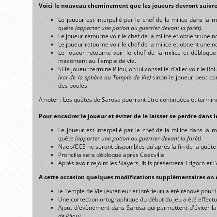
Voici le nouveau cheminement que les joueurs devront suivre
Le joueur est interpellé par le chef de la milice dans la 
quête
(apporter une potion au guerrier devant la forêt).
Le joueur retourne voir le chef de la milice et obtient une 
Le joueur retourne voir le chef de la milice et obtient une 
Le joueur retourne voir le chef de la milice et débloque
mécontent au Temple de vie.
Si le joueur termine Pilou, on lui conseille d'aller voir le 
(vol de la sphère au Temple de Vie)
sinon le joueur peut co
des poules.
A noter : Les quêtes de Sarosa pourront être continuées et terminé
Pour encadrer le joueur et éviter de le laisser se perdre dan
Le joueur est interpellé par le chef de la milice dans la 
quête
(apporter une potion au guerrier devant la forêt)
Naep/CCS ne seront disponibles qu'après la fin de la quête 
Proncilia sera débloqué après Coacville
Après avoir rejoint les Slayers, Iblis présentera Trigorn et
A cette occasion quelques modifications supplémentaires on é
le Temple de Vie (extérieur et intérieur) a été rénové pour l
Une correction ortographique du début du jeu a été effec
Ajout d'évènement dans Sarosa qui permettent d'éviter l
de Pilou)