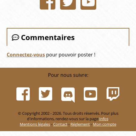
Commentaires
Connectez-vous
pour pouvoir poster !
Pour nous suivre:
© Copyright 2002 - 2026. Tous droits réservés. Pour plus
d'informations, rendez-vous sur la page
Infos
.
Mentions légales
-
Contact
-
Réglement
-
Mon compte